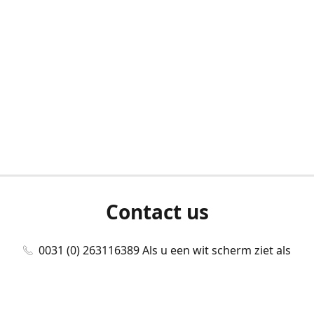
Contact us
0031 (0) 263116389 Als u een wit scherm ziet als
u bent ingelogd, neem dan contact met ons
op./Wenn Sie beim Anmelden einen weißen
Bildschirm sehen, kontaktieren Sie uns bitte./If you
see a white screen after attempting to log in,