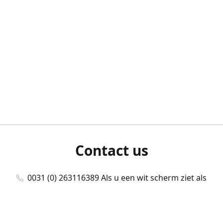
Contact us
0031 (0) 263116389 Als u een wit scherm ziet als
u bent ingelogd, neem dan contact met ons
op./Wenn Sie beim Anmelden einen weißen
Bildschirm sehen, kontaktieren Sie uns bitte./If you
see a white screen after attempting to log in,