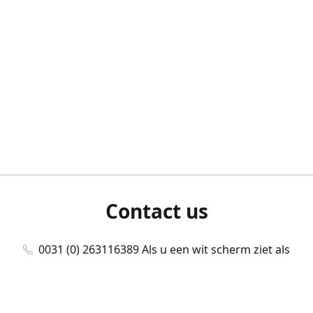
Contact us
0031 (0) 263116389 Als u een wit scherm ziet als
u bent ingelogd, neem dan contact met ons
op./Wenn Sie beim Anmelden einen weißen
Bildschirm sehen, kontaktieren Sie uns bitte./If you
see a white screen after attempting to log in,