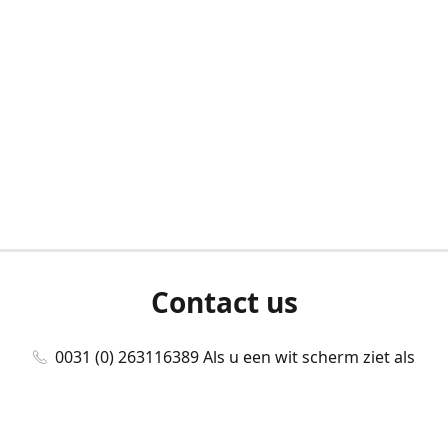
Contact us
0031 (0) 263116389 Als u een wit scherm ziet als
u bent ingelogd, neem dan contact met ons
op./Wenn Sie beim Anmelden einen weißen
Bildschirm sehen, kontaktieren Sie uns bitte./If you
see a white screen after attempting to log in,