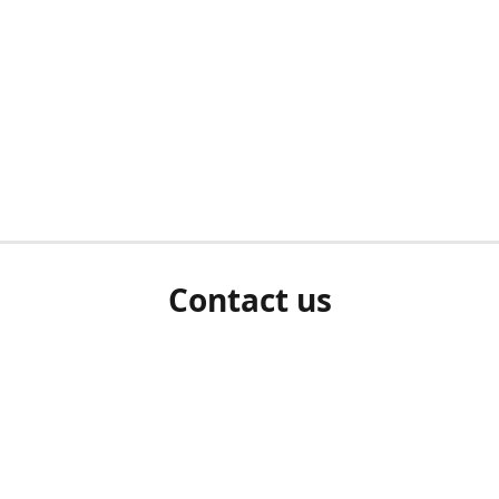
Contact us
herm ziet als u bent ingelogd, neem dan contact met ons 
en Sie uns bitte./If you see a white screen after attempting 
entex@engelvaart.com
www.engelvaart.com