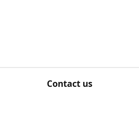
Contact us
herm ziet als u bent ingelogd, neem dan contact met ons 
en Sie uns bitte./If you see a white screen after attempting 
entex@engelvaart.com
www.engelvaart.com