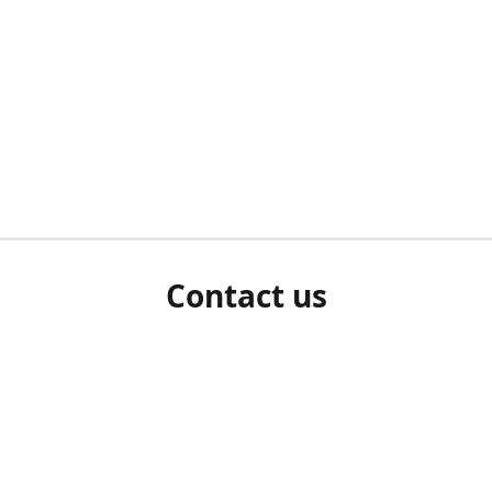
Contact us
herm ziet als u bent ingelogd, neem dan contact met ons 
en Sie uns bitte./If you see a white screen after attempting 
entex@engelvaart.com
www.engelvaart.com