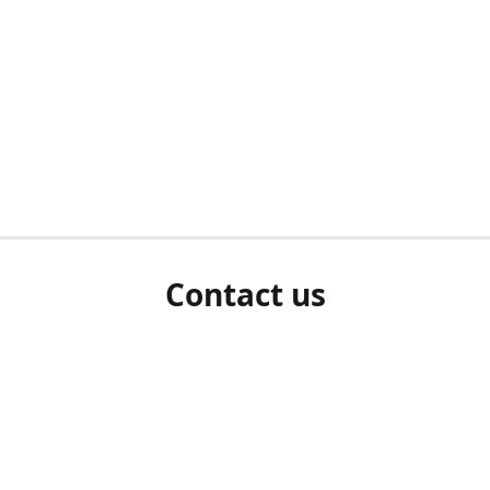
Contact us
herm ziet als u bent ingelogd, neem dan contact met ons 
en Sie uns bitte./If you see a white screen after attempting 
entex@engelvaart.com
www.engelvaart.com