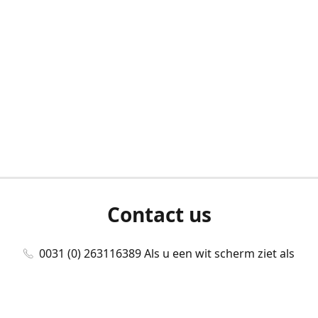
Contact us
0031 (0) 263116389 Als u een wit scherm ziet als
u bent ingelogd, neem dan contact met ons
op./Wenn Sie beim Anmelden einen weißen
Bildschirm sehen, kontaktieren Sie uns bitte./If you
see a white screen after attempting to log in,