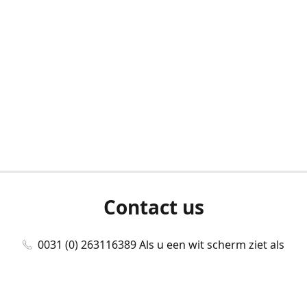
Contact us
0031 (0) 263116389 Als u een wit scherm ziet als
u bent ingelogd, neem dan contact met ons
op./Wenn Sie beim Anmelden einen weißen
Bildschirm sehen, kontaktieren Sie uns bitte./If you
see a white screen after attempting to log in,