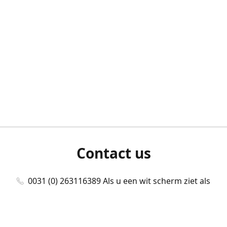
Contact us
0031 (0) 263116389 Als u een wit scherm ziet als
u bent ingelogd, neem dan contact met ons
op./Wenn Sie beim Anmelden einen weißen
Bildschirm sehen, kontaktieren Sie uns bitte./If you
see a white screen after attempting to log in,