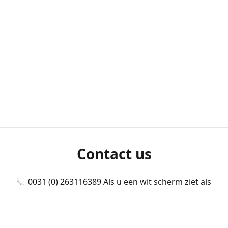
Contact us
0031 (0) 263116389 Als u een wit scherm ziet als
u bent ingelogd, neem dan contact met ons
op./Wenn Sie beim Anmelden einen weißen
Bildschirm sehen, kontaktieren Sie uns bitte./If you
see a white screen after attempting to log in,