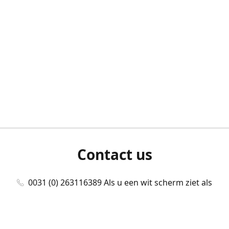
Contact us
0031 (0) 263116389 Als u een wit scherm ziet als
u bent ingelogd, neem dan contact met ons
op./Wenn Sie beim Anmelden einen weißen
Bildschirm sehen, kontaktieren Sie uns bitte./If you
see a white screen after attempting to log in,