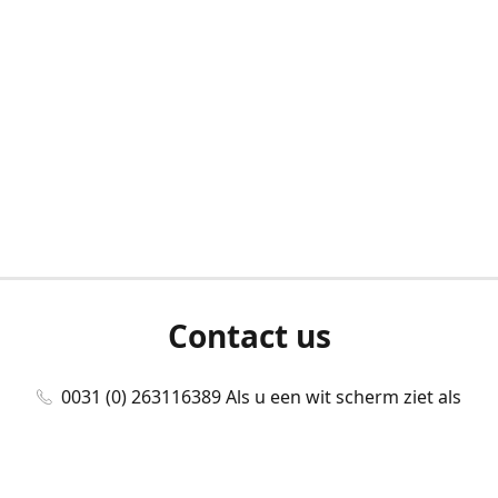
Contact us
0031 (0) 263116389 Als u een wit scherm ziet als
u bent ingelogd, neem dan contact met ons
op./Wenn Sie beim Anmelden einen weißen
Bildschirm sehen, kontaktieren Sie uns bitte./If you
see a white screen after attempting to log in,