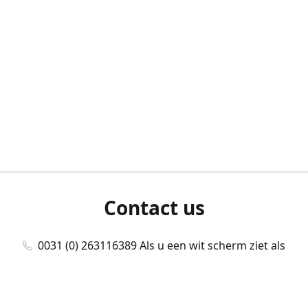
Contact us
0031 (0) 263116389 Als u een wit scherm ziet als
u bent ingelogd, neem dan contact met ons
op./Wenn Sie beim Anmelden einen weißen
Bildschirm sehen, kontaktieren Sie uns bitte./If you
see a white screen after attempting to log in,