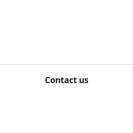
Contact us
herm ziet als u bent ingelogd, neem dan contact met ons 
en Sie uns bitte./If you see a white screen after attempting 
entex@engelvaart.com
www.engelvaart.com