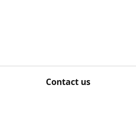
Contact us
herm ziet als u bent ingelogd, neem dan contact met ons 
en Sie uns bitte./If you see a white screen after attempting 
entex@engelvaart.com
www.engelvaart.com