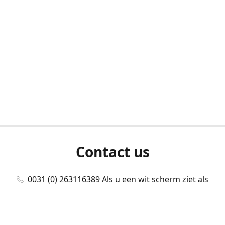
Contact us
0031 (0) 263116389 Als u een wit scherm ziet als
u bent ingelogd, neem dan contact met ons
op./Wenn Sie beim Anmelden einen weißen
Bildschirm sehen, kontaktieren Sie uns bitte./If you
see a white screen after attempting to log in,