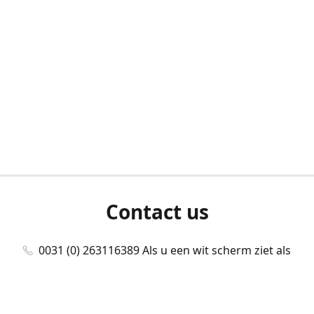
Contact us
0031 (0) 263116389 Als u een wit scherm ziet als
u bent ingelogd, neem dan contact met ons
op./Wenn Sie beim Anmelden einen weißen
Bildschirm sehen, kontaktieren Sie uns bitte./If you
see a white screen after attempting to log in,