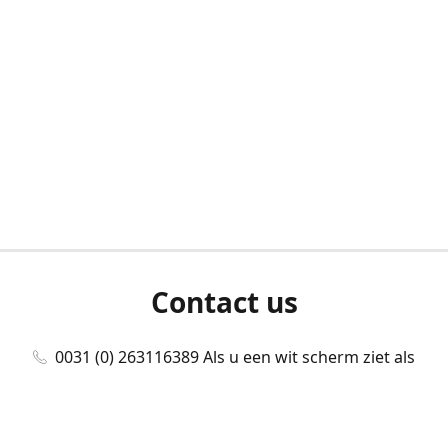
Contact us
0031 (0) 263116389 Als u een wit scherm ziet als
u bent ingelogd, neem dan contact met ons
op./Wenn Sie beim Anmelden einen weißen
Bildschirm sehen, kontaktieren Sie uns bitte./If you
see a white screen after attempting to log in,