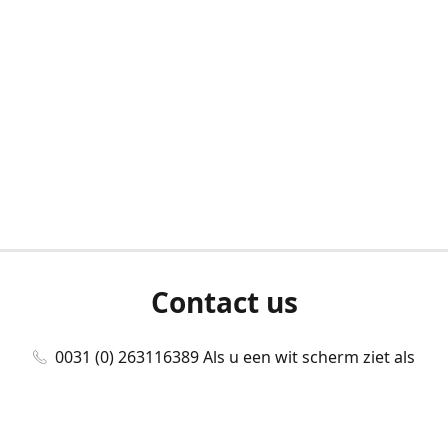
Contact us
0031 (0) 263116389 Als u een wit scherm ziet als
u bent ingelogd, neem dan contact met ons
op./Wenn Sie beim Anmelden einen weißen
Bildschirm sehen, kontaktieren Sie uns bitte./If you
see a white screen after attempting to log in,