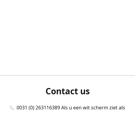
Contact us
0031 (0) 263116389 Als u een wit scherm ziet als
u bent ingelogd, neem dan contact met ons
op./Wenn Sie beim Anmelden einen weißen
Bildschirm sehen, kontaktieren Sie uns bitte./If you
see a white screen after attempting to log in,