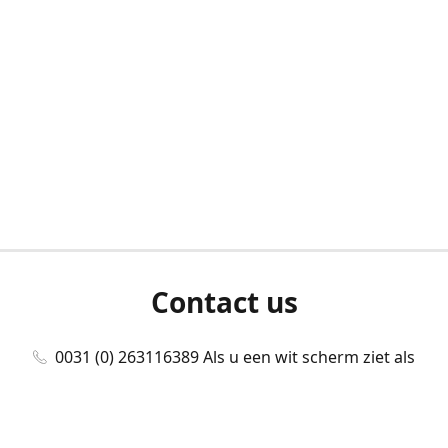
Contact us
0031 (0) 263116389 Als u een wit scherm ziet als
u bent ingelogd, neem dan contact met ons
op./Wenn Sie beim Anmelden einen weißen
Bildschirm sehen, kontaktieren Sie uns bitte./If you
see a white screen after attempting to log in,