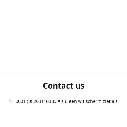
Contact us
0031 (0) 263116389 Als u een wit scherm ziet als
u bent ingelogd, neem dan contact met ons
op./Wenn Sie beim Anmelden einen weißen
Bildschirm sehen, kontaktieren Sie uns bitte./If you
see a white screen after attempting to log in,