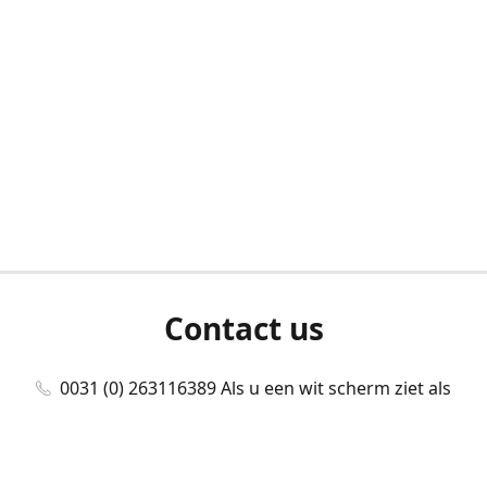
Contact us
0031 (0) 263116389 Als u een wit scherm ziet als
u bent ingelogd, neem dan contact met ons
op./Wenn Sie beim Anmelden einen weißen
Bildschirm sehen, kontaktieren Sie uns bitte./If you
see a white screen after attempting to log in,