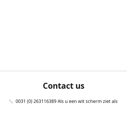
Contact us
0031 (0) 263116389 Als u een wit scherm ziet als
u bent ingelogd, neem dan contact met ons
op./Wenn Sie beim Anmelden einen weißen
Bildschirm sehen, kontaktieren Sie uns bitte./If you
see a white screen after attempting to log in,