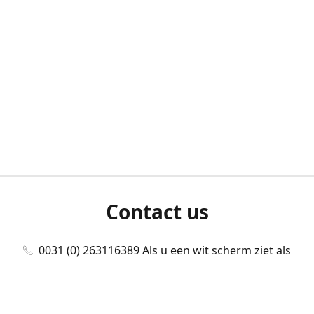
Contact us
0031 (0) 263116389 Als u een wit scherm ziet als
u bent ingelogd, neem dan contact met ons
op./Wenn Sie beim Anmelden einen weißen
Bildschirm sehen, kontaktieren Sie uns bitte./If you
see a white screen after attempting to log in,