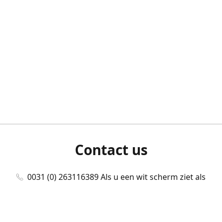
Contact us
0031 (0) 263116389 Als u een wit scherm ziet als
u bent ingelogd, neem dan contact met ons
op./Wenn Sie beim Anmelden einen weißen
Bildschirm sehen, kontaktieren Sie uns bitte./If you
see a white screen after attempting to log in,