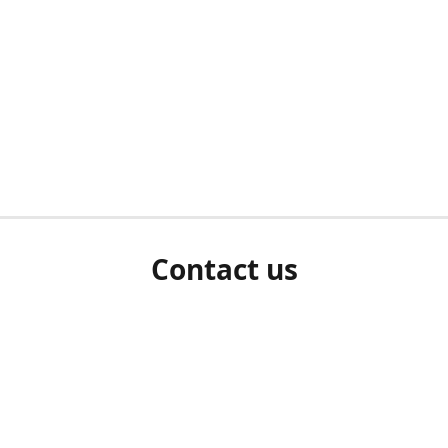
Contact us
herm ziet als u bent ingelogd, neem dan contact met ons 
en Sie uns bitte./If you see a white screen after attempting 
entex@engelvaart.com
www.engelvaart.com