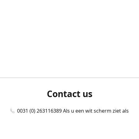
Contact us
0031 (0) 263116389 Als u een wit scherm ziet als
u bent ingelogd, neem dan contact met ons
op./Wenn Sie beim Anmelden einen weißen
Bildschirm sehen, kontaktieren Sie uns bitte./If you
see a white screen after attempting to log in,