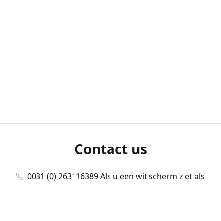
Contact us
0031 (0) 263116389 Als u een wit scherm ziet als
u bent ingelogd, neem dan contact met ons
op./Wenn Sie beim Anmelden einen weißen
Bildschirm sehen, kontaktieren Sie uns bitte./If you
see a white screen after attempting to log in,