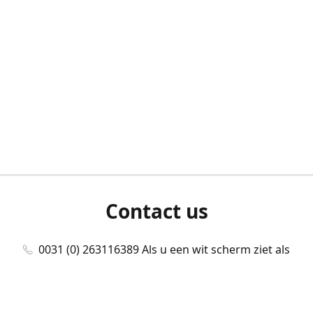
Contact us
0031 (0) 263116389 Als u een wit scherm ziet als
u bent ingelogd, neem dan contact met ons
op./Wenn Sie beim Anmelden einen weißen
Bildschirm sehen, kontaktieren Sie uns bitte./If you
see a white screen after attempting to log in,