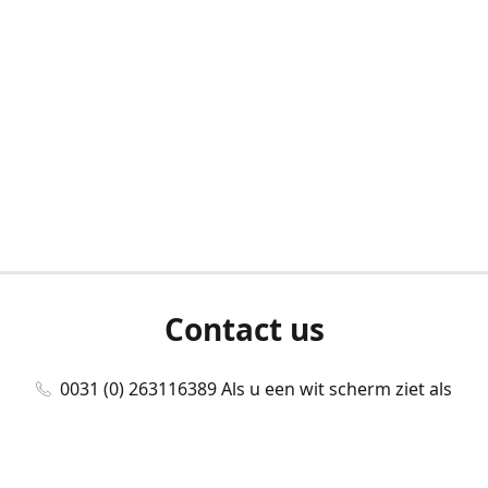
Contact us
0031 (0) 263116389 Als u een wit scherm ziet als
u bent ingelogd, neem dan contact met ons
op./Wenn Sie beim Anmelden einen weißen
Bildschirm sehen, kontaktieren Sie uns bitte./If you
see a white screen after attempting to log in,