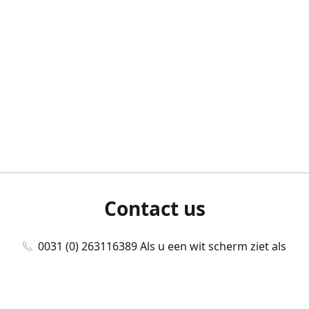
Contact us
0031 (0) 263116389 Als u een wit scherm ziet als
u bent ingelogd, neem dan contact met ons
op./Wenn Sie beim Anmelden einen weißen
Bildschirm sehen, kontaktieren Sie uns bitte./If you
see a white screen after attempting to log in,