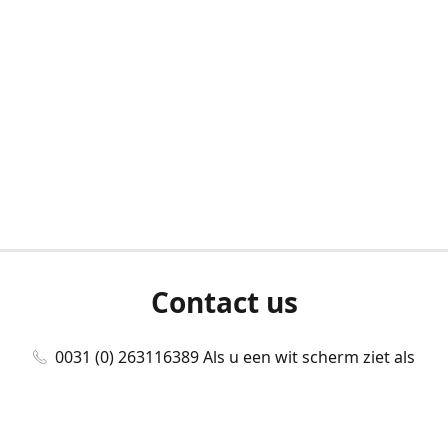
Contact us
0031 (0) 263116389 Als u een wit scherm ziet als
u bent ingelogd, neem dan contact met ons
op./Wenn Sie beim Anmelden einen weißen
Bildschirm sehen, kontaktieren Sie uns bitte./If you
see a white screen after attempting to log in,