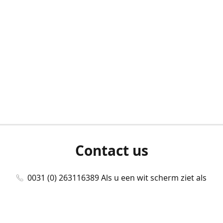
Contact us
0031 (0) 263116389 Als u een wit scherm ziet als
u bent ingelogd, neem dan contact met ons
op./Wenn Sie beim Anmelden einen weißen
Bildschirm sehen, kontaktieren Sie uns bitte./If you
see a white screen after attempting to log in,