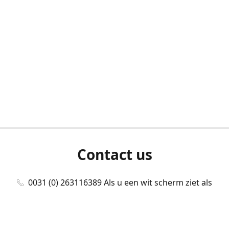
Contact us
0031 (0) 263116389 Als u een wit scherm ziet als
u bent ingelogd, neem dan contact met ons
op./Wenn Sie beim Anmelden einen weißen
Bildschirm sehen, kontaktieren Sie uns bitte./If you
see a white screen after attempting to log in,