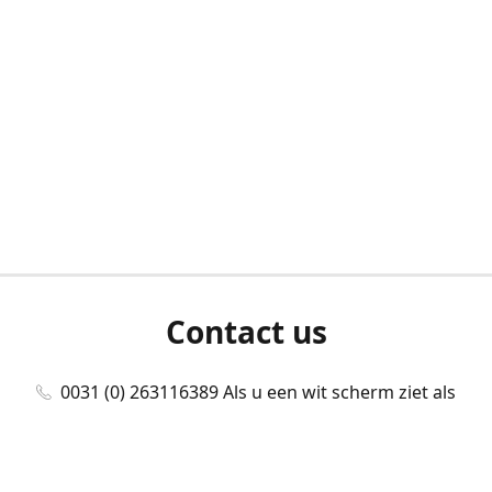
Contact us
0031 (0) 263116389 Als u een wit scherm ziet als
u bent ingelogd, neem dan contact met ons
op./Wenn Sie beim Anmelden einen weißen
Bildschirm sehen, kontaktieren Sie uns bitte./If you
see a white screen after attempting to log in,