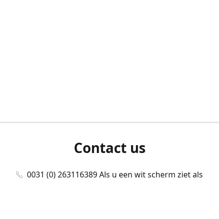
Contact us
0031 (0) 263116389 Als u een wit scherm ziet als
u bent ingelogd, neem dan contact met ons
op./Wenn Sie beim Anmelden einen weißen
Bildschirm sehen, kontaktieren Sie uns bitte./If you
see a white screen after attempting to log in,