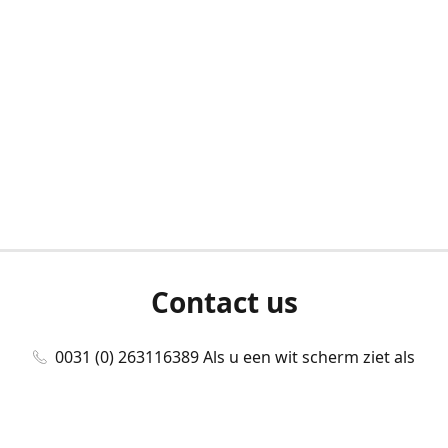
Contact us
0031 (0) 263116389 Als u een wit scherm ziet als
u bent ingelogd, neem dan contact met ons
op./Wenn Sie beim Anmelden einen weißen
Bildschirm sehen, kontaktieren Sie uns bitte./If you
see a white screen after attempting to log in,