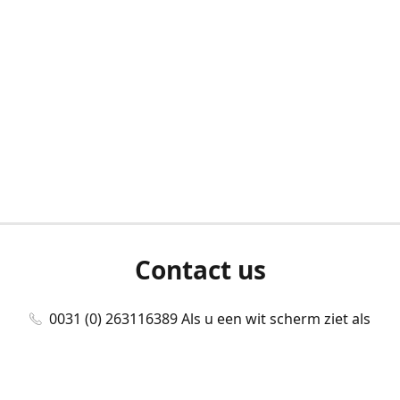
Contact us
0031 (0) 263116389 Als u een wit scherm ziet als
u bent ingelogd, neem dan contact met ons
op./Wenn Sie beim Anmelden einen weißen
Bildschirm sehen, kontaktieren Sie uns bitte./If you
see a white screen after attempting to log in,