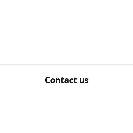
Contact us
herm ziet als u bent ingelogd, neem dan contact met ons 
en Sie uns bitte./If you see a white screen after attempting 
entex@engelvaart.com
www.engelvaart.com