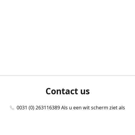
Contact us
0031 (0) 263116389 Als u een wit scherm ziet als
u bent ingelogd, neem dan contact met ons
op./Wenn Sie beim Anmelden einen weißen
Bildschirm sehen, kontaktieren Sie uns bitte./If you
see a white screen after attempting to log in,