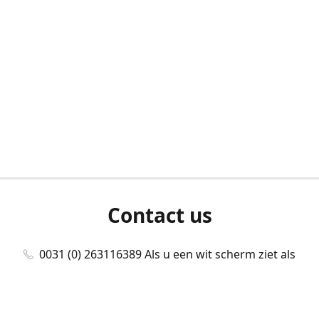
Contact us
0031 (0) 263116389 Als u een wit scherm ziet als
u bent ingelogd, neem dan contact met ons
op./Wenn Sie beim Anmelden einen weißen
Bildschirm sehen, kontaktieren Sie uns bitte./If you
see a white screen after attempting to log in,