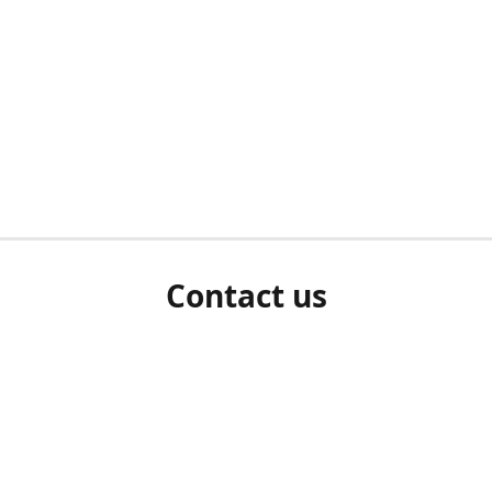
Contact us
herm ziet als u bent ingelogd, neem dan contact met ons 
en Sie uns bitte./If you see a white screen after attempting 
entex@engelvaart.com
www.engelvaart.com