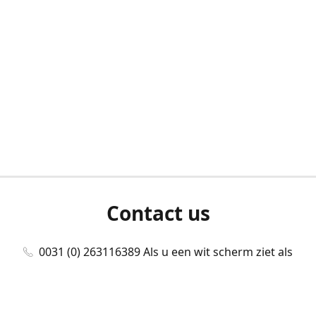
Contact us
0031 (0) 263116389 Als u een wit scherm ziet als
u bent ingelogd, neem dan contact met ons
op./Wenn Sie beim Anmelden einen weißen
Bildschirm sehen, kontaktieren Sie uns bitte./If you
see a white screen after attempting to log in,