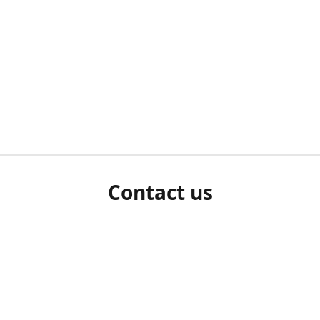
Contact us
herm ziet als u bent ingelogd, neem dan contact met ons 
en Sie uns bitte./If you see a white screen after attempting 
entex@engelvaart.com
www.engelvaart.com