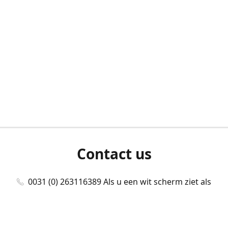
Contact us
0031 (0) 263116389 Als u een wit scherm ziet als
u bent ingelogd, neem dan contact met ons
op./Wenn Sie beim Anmelden einen weißen
Bildschirm sehen, kontaktieren Sie uns bitte./If you
see a white screen after attempting to log in,