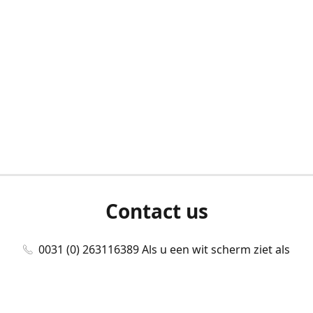
Contact us
0031 (0) 263116389 Als u een wit scherm ziet als
u bent ingelogd, neem dan contact met ons
op./Wenn Sie beim Anmelden einen weißen
Bildschirm sehen, kontaktieren Sie uns bitte./If you
see a white screen after attempting to log in,