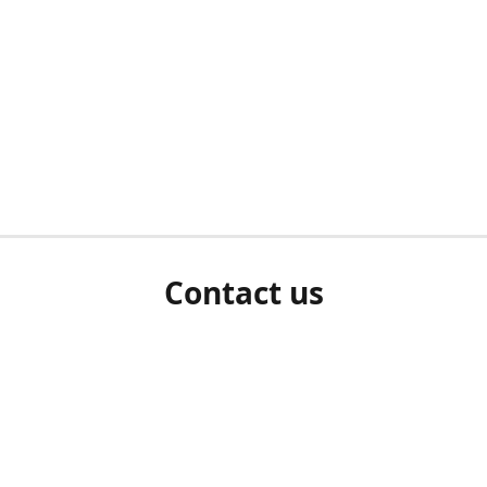
Contact us
herm ziet als u bent ingelogd, neem dan contact met ons 
en Sie uns bitte./If you see a white screen after attempting 
entex@engelvaart.com
www.engelvaart.com